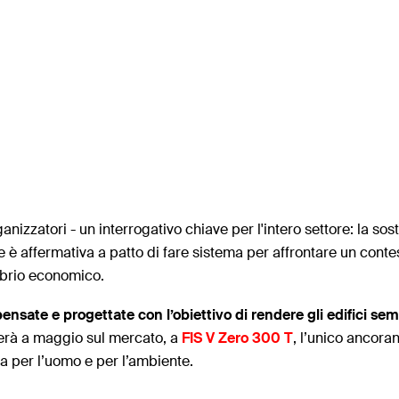
izzatori - un interrogativo chiave per l'intero settore: la sos
è affermativa a patto di fare sistema per affrontare un contes
ibrio economico.
pensate e progettate con l’obiettivo di rendere gli edifici semp
iverà a maggio sul mercato, a
FIS V Zero 300 T
, l’unico ancora
va per l’uomo e per l’ambiente.