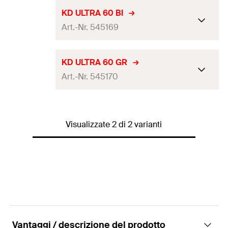
KD ULTRA 60 BI
Art.-Nr. 545169
Stoccaggio
18
mesi
KD ULTRA 60 GR
Art.-Nr. 545170
Contenuto
290
ml
Colore
bianco
Stoccaggio
18
mesi
Confezione
cartuccia
Visualizzate 2 di 2 varianti
Contenuto
290
ml
Quantità
1
pz.
Colore
grigio
EAN
8001132072912
Confezione
cartuccia
Quantità
1
pz.
EAN
8001132072929
Vantaggi / descrizione del prodotto