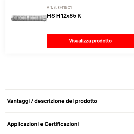
Art. n. 041901
FIS H 12x85 K
Visualizza prodotto
Vantaggi / descrizione del prodotto
Applicazioni e Certificazioni
Resina a iniezione senza sostanze pericolose FIS