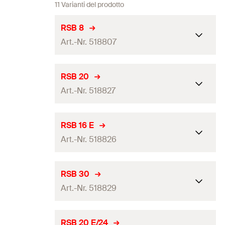
11 Varianti del prodotto
RSB 8
Art.-Nr. 518807
Stoccaggio
24
mesi
RSB 20
Art.-Nr. 518827
Diametro foro
(
)
10
mm
d
0
Adatto per
RG M 8 / RG M 5 I
Stoccaggio
24
mesi
RSB 16 E
Confezione
scatola
Art.-Nr. 518826
Diametro foro
(
)
25
mm
d
0
Quantità
10
pz.
Adatto per
RG M 20
Stoccaggio
24
mesi
RSB 30
EAN
4048962153781
Confezione
scatola
Art.-Nr. 518829
Diametro foro
(
)
24
mm
d
0
Quantità
10
pz.
Adatto per
RG 22 x 160 M16 I
Stoccaggio
24
mesi
RSB 20 E/24