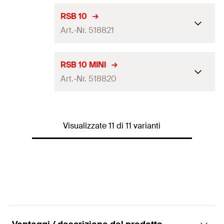
Quantità
10
pz.
Adatto per
RG M 16
Stoccaggio
24
mesi
RSB 10
EAN
4048962153811
Confezione
scatola
Art.-Nr. 518821
Diametro foro
(
)
18
mm
d
0
Quantità
10
pz.
Adatto per
RG M 16
Stoccaggio
24
mesi
RSB 10 MINI
EAN
4048962153842
Confezione
scatola
Art.-Nr. 518820
Diametro foro
(
)
12
mm
d
0
Quantità
10
pz.
Adatto per
RG M 10 / RG M 8 I
Stoccaggio
24
mesi
EAN
4048962153835
Confezione
scatola
Visualizzate 11 di 11 varianti
Diametro foro
(
)
12
mm
d
0
Quantità
10
pz.
Adatto per
RG M 10 / RG M 6 I
EAN
4048962153804
Confezione
scatola
Quantità
10
pz.
EAN
4048962153798