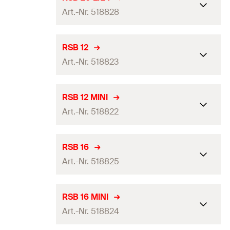
EAN
4048962153866
Confezione
—
Art.-Nr. 518828
Diametro foro
(
)
35
mm
d
0
Quantità
10
pz.
Adatto per
RG M 30
Stoccaggio
24
mesi
RSB 12
EAN
4048962153859
Confezione
scatola
Art.-Nr. 518823
Diametro foro
(
)
25
mm
d
0
Quantità
5
pz.
Adatto per
RG M 20 / RG M 24
Stoccaggio
24
mesi
RSB 12 MINI
EAN
4048962153880
Confezione
scatola
Art.-Nr. 518822
Diametro foro
(
)
14
mm
d
0
Quantità
5
pz.
Adatto per
RG M 12
Stoccaggio
24
mesi
RSB 16
EAN
4048962153873
Confezione
scatola
Art.-Nr. 518825
Diametro foro
(
)
14
mm
d
0
Quantità
10
pz.
Adatto per
RG M 12
Stoccaggio
24
mesi
RSB 16 MINI
EAN
4048962153828
Confezione
scatola
Art.-Nr. 518824
Diametro foro
(
)
18
mm
d
0