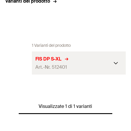
Varianti del prodotto
1 Varianti del prodotto
FIS DP S-XL
Art.-Nr. 512401
Quantità
1
pz.
EAN
4048962116915
Visualizzate 1 di 1 varianti