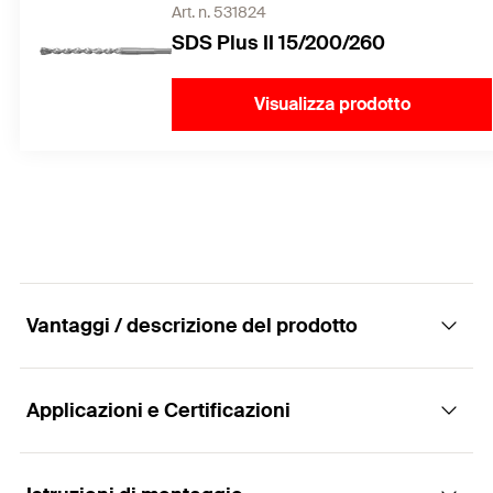
Art. n. 531824
SDS Plus II 15/200/260
Visualizza prodotto
Vantaggi / descrizione del prodotto
Applicazioni e Certificazioni
L'ancorante passante per fissaggi dal design
esigente per calcestruzzo fessurato e
applicazioni sismiche in zona C1/C2. Con