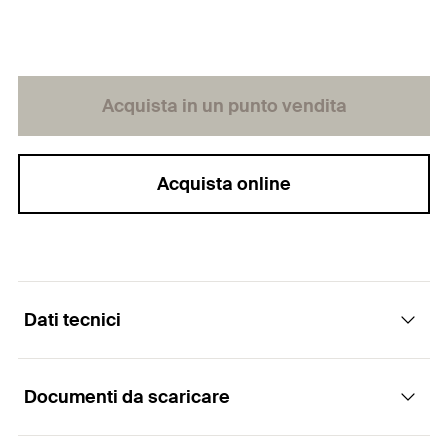
Acquista in un punto vendita
Acquista online
Dati tecnici
Documenti da scaricare
Diametro foro
(
)
18
mm
d
0