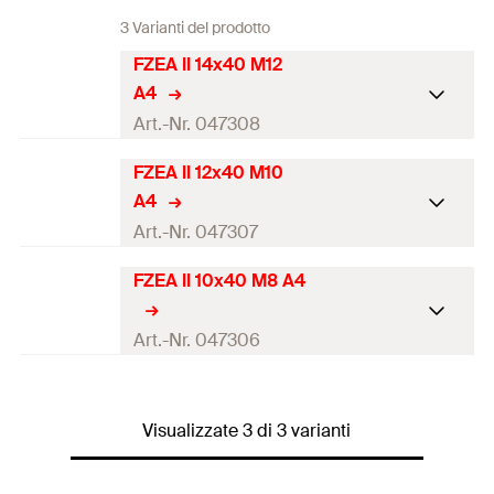
3 Varianti del prodotto
FZEA II 14x40 M12
A4
Art.-Nr. 047308
FZEA II 12x40 M10
Certificazione ETA
A4
Diametro foro
(
)
14
mm
Art.-Nr. 047307
d
0
Confezione
scatola
FZEA II 10x40 M8 A4
Certificazione ETA
Quantità
50
pz.
Diametro foro
(
)
12
mm
Art.-Nr. 047306
d
0
EAN
4006209473085
Confezione
scatola
Certificazione ETA
Quantità
100
pz.
Visualizzate 3 di 3 varianti
Diametro foro
(
)
10
mm
d
0
EAN
4006209473078
Confezione
scatola