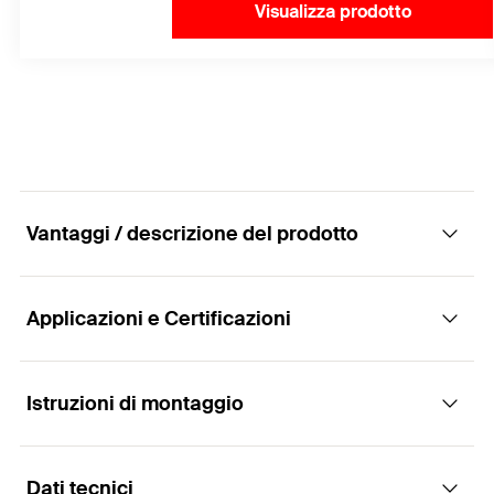
Visualizza prodotto
Vantaggi / descrizione del prodotto
Applicazioni e Certificazioni
Tassello passante a battere ad alte
prestazioni per carichi statici su calcestruzzo
non fessurato. Versatile e facile da installare
Istruzioni di montaggio
Applicazioni
Vantaggi
Dati tecnici
Strutture in acciaio