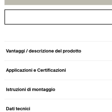
Vantaggi / descrizione del prodotto
Applicazioni e Certificazioni
L'ancorante passante, facile da installare, per fi
Vantaggi
Istruzioni di montaggio
Applicazioni
La geometrica ottimizzata minimizza lo sforzo per l'ins
Dati tecnici
Passerelle portacavi
l'utilizzatore.