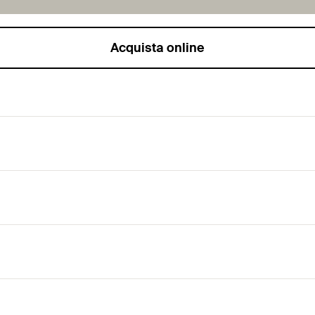
Acquista online
ssaggi in calcestruzzo non fessurato. Versione con oc
tallazione e ne permette l'utilizzo in spazi estremamente ristr