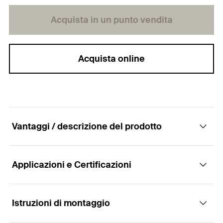
Acquista in un punto vendita
Acquista online
Vantaggi / descrizione del prodotto
Applicazioni e Certificazioni
L'ancorante filettato internamente facile da
installare per fissaggi su solai alveolari in
calcestruzzo precompresso
Istruzioni di montaggio
Applicazioni