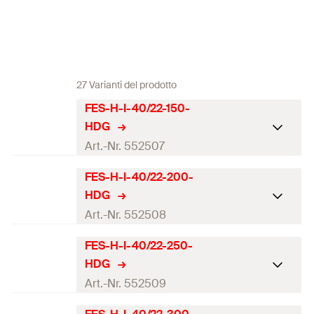
27 Varianti del prodotto
FES-H-I-40/22-150-
HDG
Art.-Nr. 552507
FES-H-I-40/22-200-
Certificazione ETA
HDG
Lunghezza
(
)
150
mm
Art.-Nr. 552508
l
Larghezza
(
)
40
mm
b
FES-H-I-40/22-250-
ch
Certificazione ETA
HDG
Altezza
(
)
23,5
mm
h
ch
Lunghezza
(
)
200
mm
Art.-Nr. 552509
l
Spessore
(
)
2,6
mm
t
ch
Larghezza
(
)
40
mm
b
ch