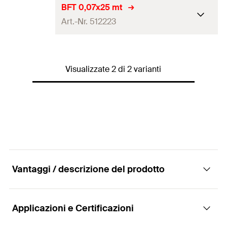
Quantità
6
pz.
BFT 0,07x25 mt
Art.-Nr. 512223
EAN
8001132022108
Quantità
8
pz.
Visualizzate 2 di 2 varianti
EAN
8001132022115
Vantaggi / descrizione del prodotto
Applicazioni e Certificazioni
Vantaggi