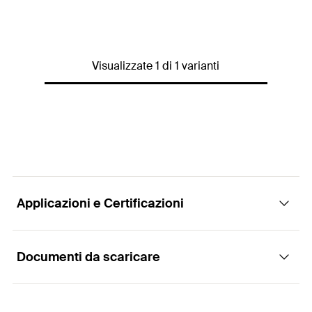
Diametro
(
)
3,9
mm
d
Confezione
scatola
Visualizzate 1 di 1 varianti
Quantità
1.000
pz.
EAN
4048962055214
Applicazioni e Certificazioni
Documenti da scaricare
Materiali di supporto