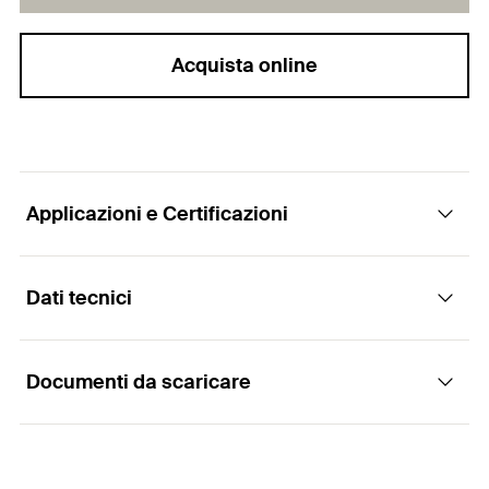
Acquista online
Applicazioni e Certificazioni
Dati tecnici
Certificazioni
Documenti da scaricare
ETA-09/0171
Diametro foro
(
)
8
mm
d
0
DoP No. 0325
Lunghezza fissaggio
(
)
130
mm
l
EPD-FIW-20210314-CBD1-EN