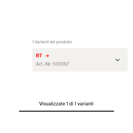
1 Varianti del prodotto
RT
Art.-Nr. 501067
Diametro
12
mm
foro
(
)
d
0
1 mensola TF 9 completa, 1
Visualizzate 1 di 1 varianti
Contenuto
elemento di fissaggio RT
Confezione
Polybag