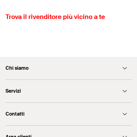
Trova il rivenditore più vicino a te
Chi siamo
L'azienda
Servizi
Lavora con noi
Qualità e codice etico
Assistenza commerciale
Salute e sicurezza
Contatti
Assistenza tecnica
Newsletter fischer
Chatta con noi
Punti vendita
Area clienti