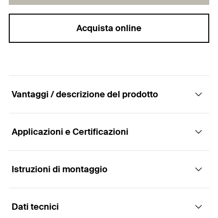
Acquista online
Vantaggi / descrizione del prodotto
Applicazioni e Certificazioni
L'ancoraggio meccanico per ponteggi con
occhiolo ø 23 mm
Istruzioni di montaggio
Applicazioni
Vantaggi
Dati tecnici
Ponteggi di facciata
L'ancoraggio è costituito dall'occhiolo ⌀23 mm e
Montaggio