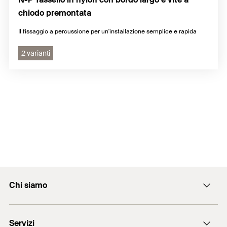
chiodo premontata
Il fissaggio a percussione per un'installazione semplice e rapida
2 varianti
Chi siamo
L'azienda
Servizi
Lavora con noi