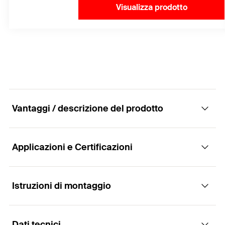
Visualizza prodotto
Vantaggi / descrizione del prodotto
Applicazioni e Certificazioni
Connettore meccanico a secco in acciaio inox
AISI 316 per consolidamento di pareti a doppia
pelle
Istruzioni di montaggio
Applicazioni
Vantaggi
Dati tecnici