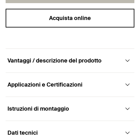
Acquista online
Vantaggi / descrizione del prodotto
Applicazioni e Certificazioni
Per applicazioni di mensole a scomparsa
Vantaggi
Istruzioni di montaggio
Applicazioni
Sistema di ancoraggio a scomparsa, per una perfetta
Dati tecnici
Mensole in laminato
resa estetica.
Montaggio