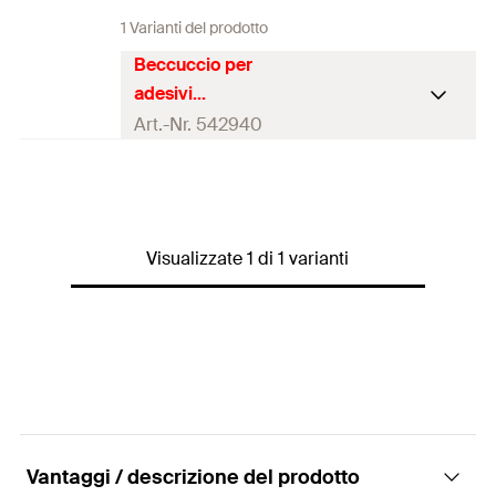
1 Varianti del prodotto
Beccuccio per
adesivi
bicomponenti
Art.-Nr. 542940
Conte
6 beccucci miscelatori di ricambio per
nuto
Fill&Fix e PowerMix.
Quanti
Visualizzate 1 di 1 varianti
6
pz.
tà
EAN
4048962300888
Vantaggi / descrizione del prodotto