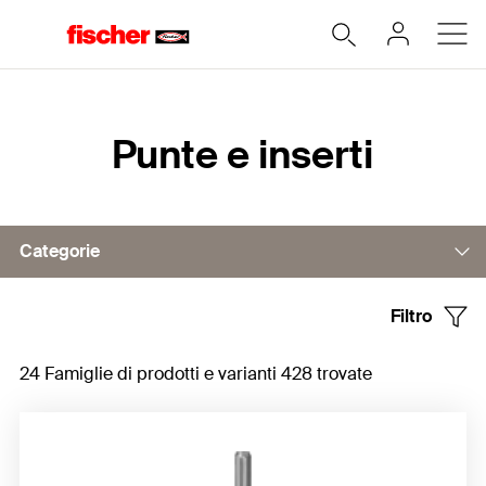
Home
Punte e inserti
Categorie
Filtro
Punte attacco SDS plus e SDS max
24 Famiglie di prodotti e varianti 428 trovate
Scalpelli
Punte attacco esagonale
Punte attacco cilindrico