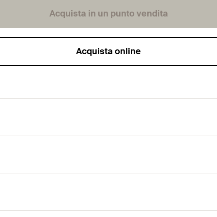
Acquista in un punto vendita
Acquista online
 dispositivo di centraggio tipo Lewis