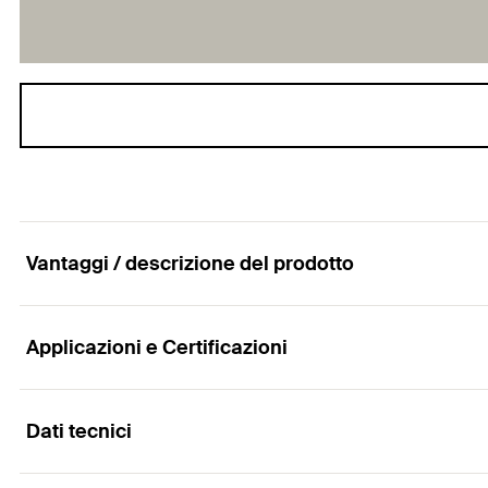
Vantaggi / descrizione del prodotto
Applicazioni e Certificazioni
Punta D-WL professionale in acciaio per legno con
Vantaggi
Dati tecnici
Applicazioni