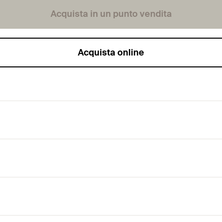
Acquista in un punto vendita
Acquista online
o con punta al cobalto