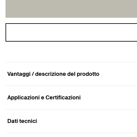
Vantaggi / descrizione del prodotto
Applicazioni e Certificazioni
Punta HSS-Co professionale in acciaio per metall
Vantaggi
Dati tecnici
Applicazioni