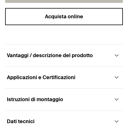
Acquista online
Vantaggi / descrizione del prodotto
Applicazioni e Certificazioni
Schiuma poliuretanica per il fissaggio di
tegole e coppi
Istruzioni di montaggio
Applicazioni
Vantaggi
Dati tecnici
Fissaggio di tegole e coppi
La schiuma riduce il tempo e i costi di
Montaggio