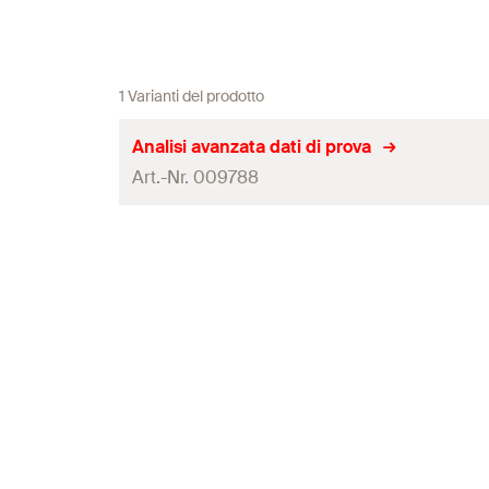
1 Varianti del prodotto
Analisi avanzata dati di prova
Art.-Nr. 009788
Prezzo
(
)
€/h