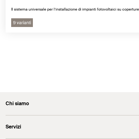
Il sistema universale per l’installazione di impianti fotovoltaici su coperture
9 varianti
Chi siamo
L'azienda
Servizi
Lavora con noi