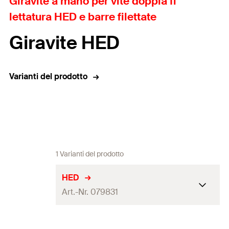
Giravite a mano per vite doppia fi
lettatura HED e barre filettate
Giravite HED
Varianti del prodotto
1 Varianti del prodotto
HED
Art.-Nr. 079831
Quantità
1
pz.