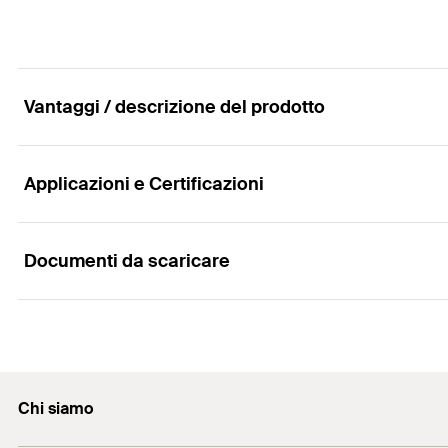
Vantaggi / descrizione del prodotto
Applicazioni e Certificazioni
Vantaggi
I fori nella slitta di scorrimento permettono di realiz
Documenti da scaricare
Applicazioni
La speciale geometria della piastra di base evita la fuor
Slitta di scorrimento con lunghezza massima di scorri
Proprietà
Bloccare a fine corsa piegando un angolo inferiore de
Chi siamo
Pagina di catalogo
Installare la slitta valutando le dilatazioni del tubo, i
Materiale: Acciaio DD11 (materiale n° 1.0332) secondo
PDF,