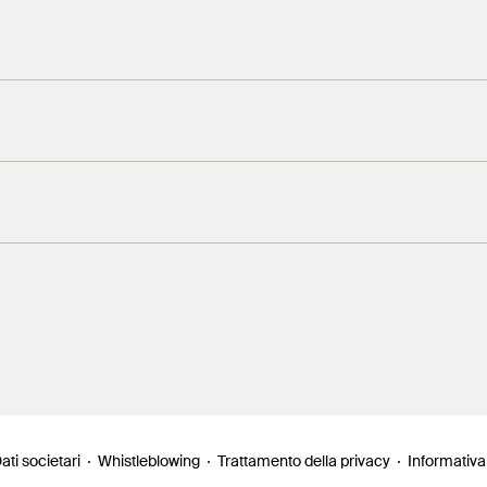
antistica
ati societari
Whistleblowing
Trattamento della privacy
Informativa
istica - punti fissi e scorrevoli