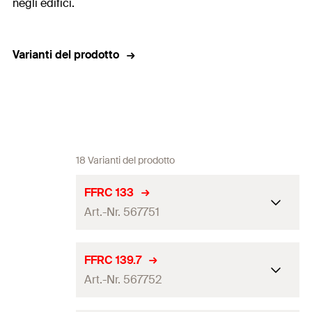
negli edifici.
Varianti del prodotto
18 Varianti del prodotto
FFRC 133
Art.-Nr. 567751
Dimensione nominale
—
FFRC 139.7
Art.-Nr. 567752
Range di serraggio
(
)
133
mm
D