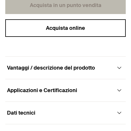
Acquista in un punto vendita
Acquista online
Vantaggi / descrizione del prodotto
Applicazioni e Certificazioni
Mensole a sbalzo realizzate con profili della
gamma FLS
Dati tecnici
Applicazioni
Vantaggi