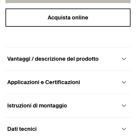
Acquista online
Vantaggi / descrizione del prodotto
Applicazioni e Certificazioni
Collare in acciaio inossidabile per tubazioni
metalliche
Istruzioni di montaggio
Applicazioni
Vantaggi
Dati tecnici
Fissaggio sicuro di tubazioni con barre filettate o
Le due viti permettono una facile regolazione in