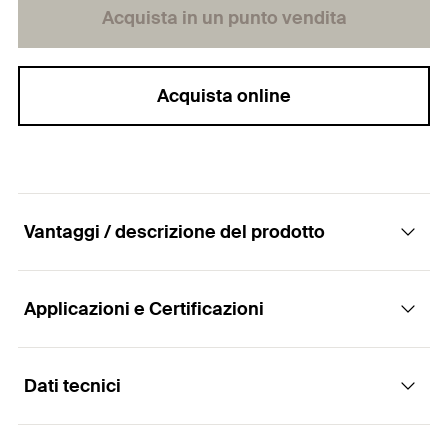
Acquista in un punto vendita
Acquista online
Vantaggi / descrizione del prodotto
Applicazioni e Certificazioni
Staffa angolare FAF in acciaio zincato a caldo
Vantaggi
Dati tecnici
Applicazioni
I fori negli elementi di connessione li rendono