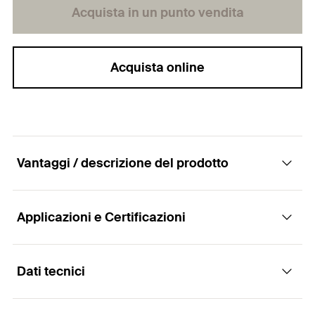
Acquista in un punto vendita
Acquista online
Vantaggi / descrizione del prodotto
Applicazioni e Certificazioni
Mensole angolari rinforzate WK
Vantaggi
Dati tecnici
Applicazioni
La resistenza della staffa angolare assicura un