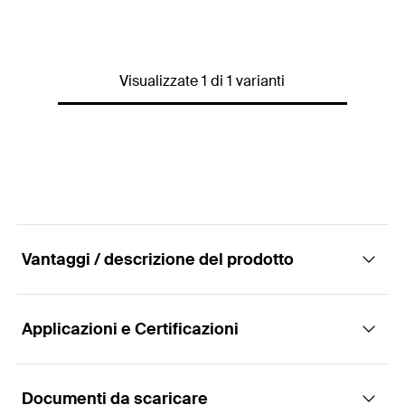
Profi / DIY
Profi
3D-CAD Modell
1
Visualizzate 1 di 1 varianti
Quantità
100
pz.
EAN
4048962338751
Vantaggi / descrizione del prodotto
Applicazioni e Certificazioni
Vantaggi
Il dado di sicurezza esagonale FMSB MU
Documenti da scaricare