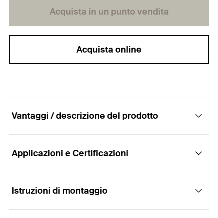
Acquista in un punto vendita
Acquista online
Vantaggi / descrizione del prodotto
Applicazioni e Certificazioni
Collegamento e fissaggio ottimale dei profili
pesanti FMP
Istruzioni di montaggio
Applicazioni
Vantaggi