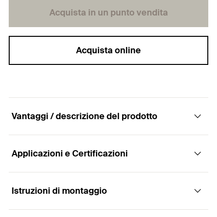
Acquista in un punto vendita
Acquista online
Vantaggi / descrizione del prodotto
Applicazioni e Certificazioni
Elemento per il fissaggio delle selle per
tubazioni FMPS in caso di dilatazione termica
Istruzioni di montaggio
Applicazioni
Vantaggi