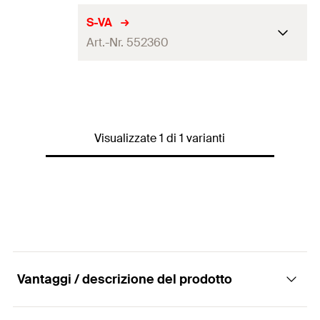
S-VA
Art.-Nr. 552360
Per profilo
FUS, FLS
Quantità
10
pz.
Visualizzate 1 di 1 varianti
EAN
8001132098608
Vantaggi / descrizione del prodotto