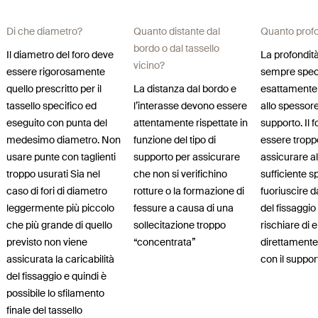
Di che diametro?
Quanto distante dal
Quanto prof
bordo o dal tassello
Il diametro del foro deve
La profondità
vicino?
essere rigorosamente
sempre spec
quello prescritto per il
La distanza dal bordo e
esattamente 
tassello specifico ed
l’interasse devono essere
allo spessore
eseguito con punta del
attentamente rispettate in
supporto. Il 
medesimo diametro. Non
funzione del tipo di
essere tropp
usare punte con taglienti
supporto per assicurare
assicurare al
troppo usurati Sia nel
che non si verifichino
sufficiente s
caso di fori di diametro
rotture o la formazione di
fuoriuscire d
leggermente più piccolo
fessure a causa di una
del fissaggio
che più grande di quello
sollecitazione troppo
rischiare di 
previsto non viene
“concentrata”
direttamente
assicurata la caricabilità
con il suppor
del fissaggio e quindi è
possibile lo sfilamento
finale del tassello