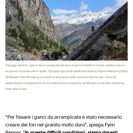
Fissaggi estremi. I ganci da arrampicata devono essere installati in modo rapido e sicuro
su pareti rocciose alte e ripide. Il Gruppo giovanile dell’Associazione Alpina tedesca (JDAV)
del Baden-Württemberg ha scelto la sicurezza delle soluzioni fischer per i lavori di
sistemazione ampliamento di una falesia di arrampicata nel Massiccio del San Gottardo.
Foto: Max Foos.
“Per fissare i ganci da arrampicata è stato necessario
creare dei fori nel granito molto duro”, spiega Fynn
Renner. “
In queste difficili condizioni, siamo rimasti