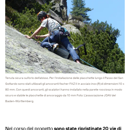
Tenuta sicura sull’orlo dell’abisso. Per l’installazione delle placchette lungo il Passo del San
Gottardo sono stati utilizzati gli ancoranti fischer FAZ II in acciaio inox (R) di dimensioni 10 x
80 mm. Con questi ancoranti, gli scalatori hanno installato nella parete rocciosa in modo
sicuro e stabile le placchette di ancoraggio da 10 mm Foto: L’associazione JDAV del
Baden-Württemberg.
Nel corso del progetto
sono state ripristinate 20 vie di