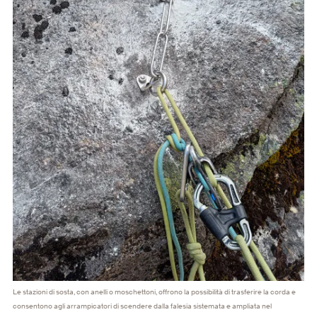
Le stazioni di sosta, con anelli o moschettoni, offrono la possibilità di trasferire la corda e
consentono agli arrampicatori di scendere dalla falesia sistemata e ampliata nel