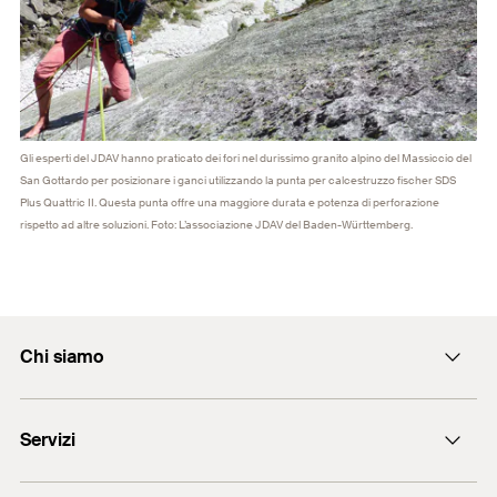
Gli esperti del JDAV hanno praticato dei fori nel durissimo granito alpino del Massiccio del
San Gottardo per posizionare i ganci utilizzando la punta per calcestruzzo fischer SDS
Plus Quattric II. Questa punta offre una maggiore durata e potenza di perforazione
rispetto ad altre soluzioni. Foto: L’associazione JDAV del Baden-Württemberg.
Chi siamo
L'azienda
Servizi
Lavora con noi
Qualità e codice etico
Assistenza commerciale