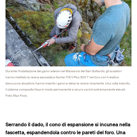
Durante l’installazione dei ganci adesivi nel Massiccio del San Gottardo, gli scalatori
hanno iniettato la resina epossidica fischer FIS V Plus 300 T nel foro con il relativo
beccuccio dosatore, hanno inserito i ganci e steso la resina rimanente. Una volta indurito,
il sistema composito fissa in modo permanente e sicuro carichi estremamente elevati.
Foto: Max Foos.
Serrando il dado, il cono di espansione si incunea nella
fascetta, espandendola contro le pareti del foro. Una