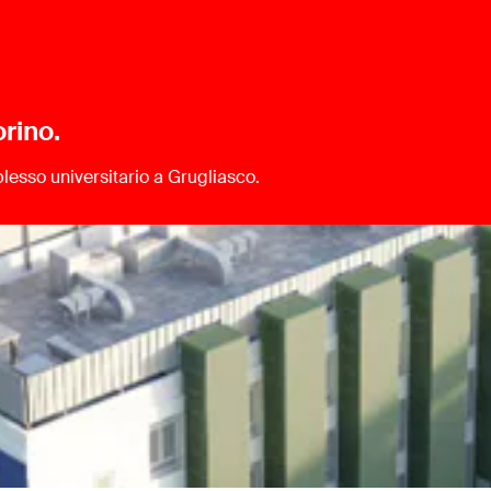
orino.
plesso universitario a Grugliasco.