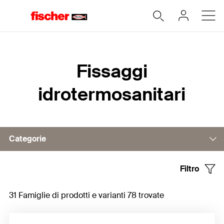
Home
Fissaggi
idrotermosanitari
Categorie
Filtro
Fissaggi per sanitari sospesi
31 Famiglie di prodotti e varianti 78 trovate
Fissaggi per WC e bidet a pavimento
Fissaggi e mensole per lavabi