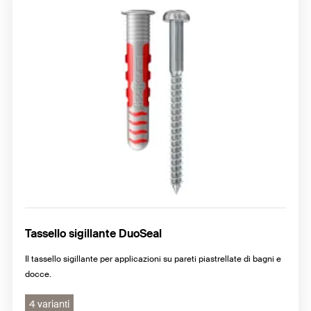
Sanitari e radiatori su cartongesso
Staffe per radiatori
Mensole per climatizzatori
Staffe per vasi d'espansione
Staffe universali per fissare raccordi e scarico
Fissaggi per cassette e scaldabagni
Tassello sigillante DuoSeal
Il tassello sigillante per applicazioni su pareti piastrellate di bagni e
docce.
4 varianti