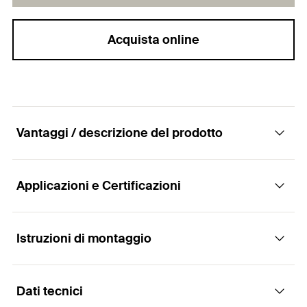
Acquista online
Vantaggi / descrizione del prodotto
Applicazioni e Certificazioni
Il golfare in acciaio forgiato ø 50 mm, in
abbinamento con l'ancorante meccanico o
chimico
Istruzioni di montaggio
Applicazioni
Vantaggi
Dati tecnici
Ponteggi di facciata
Montaggio