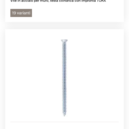
Vite in acciaio per muro, testa cilindrica con impronta TORX
19 varianti