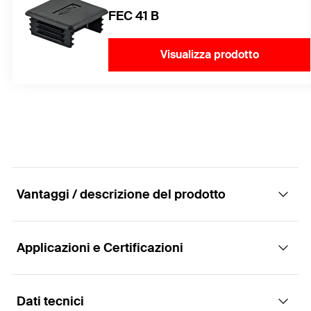
FEC 41 B
Visualizza prodotto
Vantaggi / descrizione del prodotto
Applicazioni e Certificazioni
Il sistema completo e universale di profilati
zincati a caldo per la realizzazione di strutture
a telaio per il sostegno di impianti
Dati tecnici